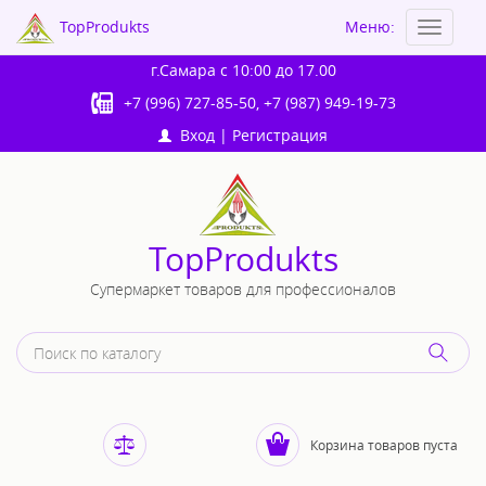
TopProdukts
Меню:
Toggle
navigat
г.Самара
с 10:00 до 17.00
+7 (996) 727-85-50
,
+7 (987) 949-19-73
Вход
|
Регистрация
TopProdukts
Супермаркет товаров для профессионалов
Корзина товаров пуста