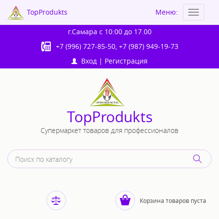
TopProdukts
Меню:
Toggle
navigat
г.Самара
с 10:00 до 17.00
+7 (996) 727-85-50
,
+7 (987) 949-19-73
Вход
|
Регистрация
TopProdukts
Супермаркет товаров для профессионалов
Корзина товаров пуста