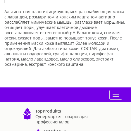
Альгинатная пластифицирующаяся расслабляющая маска
с лавандой, розмарином и конским каштаном активно
расслабляет мимические мышцы, разглаживает морщины,
очищает поры, улучшает клеточное дыхание,
восстанавливает естественный pH-баланс кожи, снимает
отеки, сужает поры, заметно повышает тонус кожи. После
применения маски кожа выглядит более молодой и
отдохнувшей. Для любого типа кожи. СОСТАВ: диатомит,
альгинаты водорослей, сульфат кальция, пирофосфат
натрия, масло лавандовое, масло оливковое, экстракт
розмарина, экстракт конского каштана.
Toggle
navigat
TopProdukts
Супермаркет товаров для
профессионалов