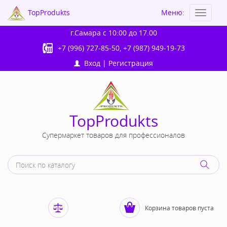
TopProdukts
Меню:
Toggle
navigat
г.Самара
с 10:00 до 17.00
+7 (996) 727-85-50
,
+7 (987) 949-19-73
Вход
|
Регистрация
TopProdukts
Супермаркет товаров для профессионалов
Корзина товаров пуста