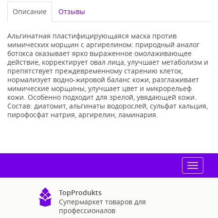
Описание
Отзывы
Альгинатная пластифицирующаяся маска против
мимических морщин с аргирелином: природный аналог
ботокса оказывает ярко выраженное омолаживающее
действие, корректирует овал лица, улучшает метаболизм и
препятствует преждевременному старению клеток,
нормализует водно-жировой баланс кожи, разглаживает
мимические морщины, улучшает цвет и микрорельеф
кожи. Особенно подходит для зрелой, увядающей кожи.
Состав: диатомит, альгинаты водорослей, сульфат кальция,
пирофосфат натрия, аргирелин, ламинария.
Toggle
navigat
TopProdukts
Супермаркет товаров для
профессионалов