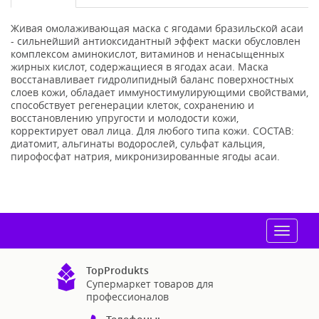
Живая омолаживающая маска с ягодами бразильской асаи
- сильнейший антиоксидантный эффект маски обусловлен
комплексом аминокислот, витаминов и ненасыщенных
жирных кислот, содержащиеся в ягодах асаи. Маска
восстанавливает гидролипидный баланс поверхностных
слоев кожи, обладает иммуностимулирующими свойствами,
способствует регенерации клеток, сохранению и
восстановлению упругости и молодости кожи,
корректирует овал лица. Для любого типа кожи. СОСТАВ:
диатомит, альгинаты водорослей, сульфат кальция,
пирофосфат натрия, микронизированные ягоды асаи.
Toggle
navigat
TopProdukts
Супермаркет товаров для
профессионалов