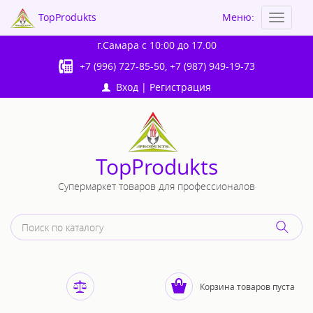
TopProdukts
Меню:
Toggle
navigat
г.Самара
с 10:00 до 17.00
+7 (996) 727-85-50
,
+7 (987) 949-19-73
Вход
|
Регистрация
TopProdukts
Супермаркет товаров для профессионалов
Корзина товаров пуста