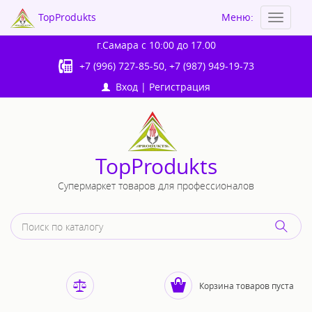
TopProdukts
Меню:
Toggle
navigat
г.Самара
с 10:00 до 17.00
+7 (996) 727-85-50
,
+7 (987) 949-19-73
Вход
|
Регистрация
TopProdukts
Супермаркет товаров для профессионалов
Корзина товаров пуста