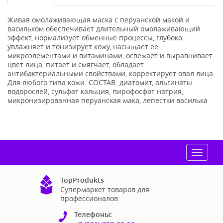
Живая омолаживающая маска с перуанской макой и
васильком обеспечивает длительный омолаживающий
эффект, нормализует обменные процессы, глубоко
увлажняет и тонизирует кожу, насыщает ее
микроэлементами и витаминами, освежает и выравнивает
цвет лица, питает и смягчает, обладает
антибактериальными свойствами, корректирует овал лица.
Для любого типа кожи. СОСТАВ: диатомит, альгинаты
водорослей, сульфат кальция, пирофосфат натрия,
микронизированная перуанская мака, лепестки василька
Toggle
navigat
TopProdukts
Супермаркет товаров для
профессионалов
Телефоны: