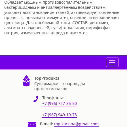
Обладает мощным противовоспалительным,
бактерицидным и антиаллергенным воздействием,
ускоряет восстановление тканей, активизирует обменные
процессы, повышает иммунитет, освежает и выравнивает
цвет лица. Для проблемной кожи. СОСТАВ: диатомит,
альгинаты водорослей, сульфат кальция, пирофосфат
натрия, измельченные череда и чистотел.
Toggle
navigat
TopProdukts
Супермаркет товаров для
профессионалов
Телефоны:
+7 (996) 727-85-50
+7 (987) 949-19-73
E-mail:
top.korzina@gmail.com