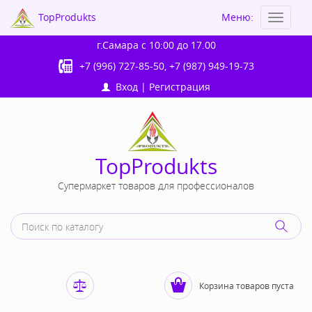
TopProdukts
Меню:
Toggle
navigat
г.Самара
с 10:00 до 17.00
+7 (996) 727-85-50
,
+7 (987) 949-19-73
Вход
|
Регистрация
TopProdukts
Супермаркет товаров для профессионалов
Корзина товаров пуста