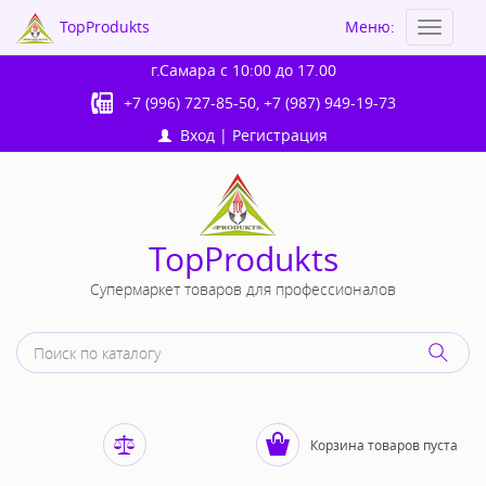
TopProdukts
Меню:
Toggle
navigat
г.Самара
с 10:00 до 17.00
+7 (996) 727-85-50
,
+7 (987) 949-19-73
Вход
|
Регистрация
TopProdukts
Супермаркет товаров для профессионалов
Корзина товаров пуста