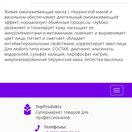
Живая омолаживающая маска с перуанской макой и
васильком обеспечивает длительный омолаживающий
эффект, нормализует обменные процессы, глубоко
увлажняет и тонизирует кожу, насыщает ее
микроэлементами и витаминами, освежает и выравнивает
цвет лица, питает и смягчает, обладает
антибактериальными свойствами, корректирует овал лица.
Для любого типа кожи. СОСТАВ: диатомит, альгинаты
водорослей, сульфат кальция, пирофосфат натрия,
микронизированная перуанская мака, лепестки василька
Toggle
navigat
TopProdukts
Супермаркет товаров для
профессионалов
Телефоны: