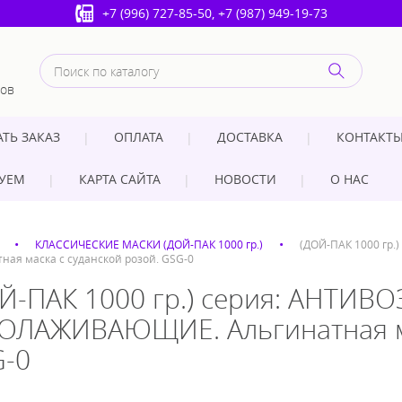
+7 (996) 727-85-50
,
+7 (987) 949-19-73
лов
АТЬ ЗАКАЗ
ОПЛАТА
ДОСТАВКА
КОНТАКТ
УЕМ
КАРТА САЙТА
НОВОСТИ
О НАС
КЛАССИЧЕСКИЕ МАСКИ (ДОЙ-ПАК 1000 гр.)
(ДОЙ-ПАК 1000 гр
ная маска с суданской розой. GSG-0
Й-ПАК 1000 гр.) серия: АНТИВ
ЛАЖИВАЮЩИЕ. Альгинатная мас
-0