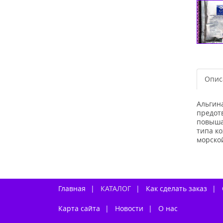
Опис
Альгин
предот
повышае
типа ко
морской
Главная
КАТАЛОГ
Как сделать заказ
Карта сайта
Новости
О нас